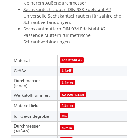
kleinerem Außendurchmesser.
Sechskantschrauben DIN 933 Edelstahl A2
Universelle Sechskantschrauben für zahlreiche
Schraubverbindungen.
Sechskantmuttern DIN 934 Edelstahl A2
Passende Muttern für metrische
Schraubverbindungen.
Produkteigenschaft
Wert
Edelstahl A2
Material:
6,4x45
Größe:
Durchmesser
6,4mm
(innen):
A2 V2A 1.4301
Werkstoffnummer:
1,5mm
Materialdicke:
M6
für Gewindegröße:
Durchmesser
45mm
(außen):