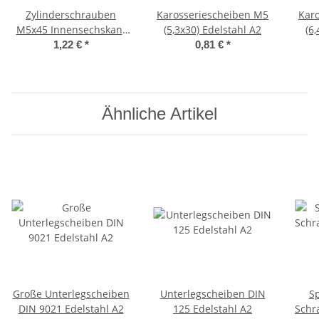
Zylinderschrauben
Karosseriescheiben M5
Kar
M5x45 Innensechskant
(5,3x30) Edelstahl A2
(6
(ISK) DIN 912 Edelstahl
1,22 €
*
0,81 €
*
A2
Ähnliche Artikel
Große Unterlegscheiben
Unterlegscheiben DIN
S
DIN 9021 Edelstahl A2
125 Edelstahl A2
Schr