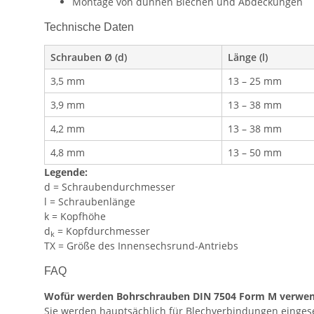
Montage von dünnen Blechen und Abdeckungen
Technische Daten
Schrauben Ø (d)
Länge (l)
3,5 mm
13 – 25 mm
3,9 mm
13 – 38 mm
4,2 mm
13 – 38 mm
4,8 mm
13 – 50 mm
Legende:
d = Schraubendurchmesser
l = Schraubenlänge
k = Kopfhöhe
d
= Kopfdurchmesser
k
TX = Größe des Innensechsrund-Antriebs
FAQ
Wofür werden Bohrschrauben DIN 7504 Form M verwe
Sie werden hauptsächlich für Blechverbindungen eingeset