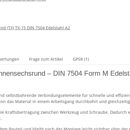
d (TX) TX-15 DIN 7504 Edelstahl A2
wertungen
Frage zum Artikel
GPSR (1)
Innensechsrund – DIN 7504 Form M Edelst
nd selbstbohrende Verbindungselemente für schnelle und effizien
kann das Material in einem Arbeitsgang durchbohrt und gleichzeit
le Kraftübertragung zwischen Werkzeug und Schraube. Dadurch wi
.
 dem Bauteil und bleibt nach der Montage leicht sichtbar über der