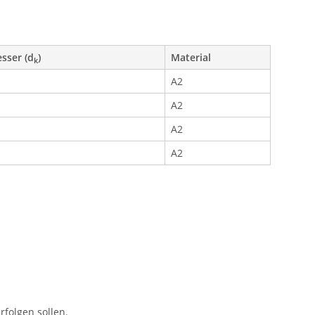
sser (d
)
Material
k
A2
A2
A2
A2
folgen sollen.