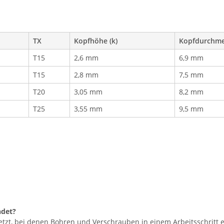
TX
Kopfhöhe (k)
Kopfdurchme
T15
2,6 mm
6,9 mm
T15
2,8 mm
7,5 mm
T20
3,05 mm
8,2 mm
T25
3,55 mm
9,5 mm
ndet?
zt, bei denen Bohren und Verschrauben in einem Arbeitsschritt er