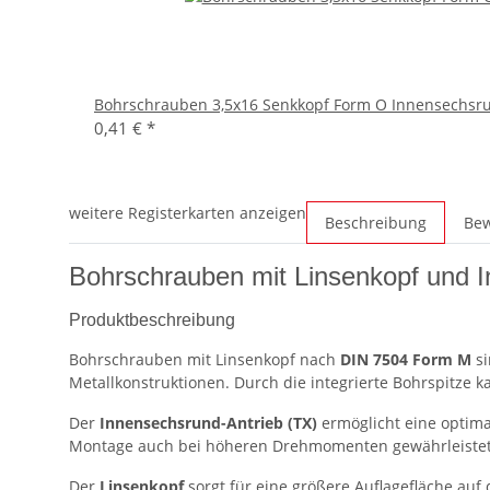
Bohrschrauben 3,5x16 Senkkopf Form O Innensechsrun
0,41 €
*
weitere Registerkarten anzeigen
Beschreibung
Be
Bohrschrauben mit Linsenkopf und 
Produktbeschreibung
Bohrschrauben mit Linsenkopf nach
DIN 7504 Form M
si
Metallkonstruktionen. Durch die integrierte Bohrspitze 
Der
Innensechsrund-Antrieb (TX)
ermöglicht eine optima
Montage auch bei höheren Drehmomenten gewährleistet
Der
Linsenkopf
sorgt für eine größere Auflagefläche auf