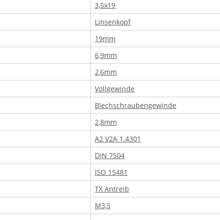
3,5x19
Linsenkopf
19mm
6,9mm
2,6mm
Vollgewinde
Blechschraubengewinde
2,8mm
A2 V2A 1.4301
DIN 7504
ISO 15481
TX Antreib
M3,5