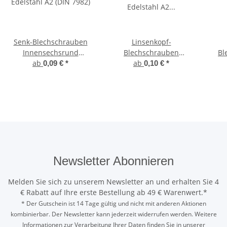
Senk-Blechschrauben
Linsenkopf-
Innensechsrund
Blechschrauben
Bl
Edelstahl A2 (DIN 7982)
ab
Kreuzschlitz (PH)
ab
In
0,09 €
*
0,10 €
*
Edelstahl A2 DIN 7981
1
Newsletter Abonnieren
Melden Sie sich zu unserem Newsletter an und erhalten Sie 4
€ Rabatt auf Ihre erste Bestellung ab 49 € Warenwert.*
* Der Gutschein ist 14 Tage gültig und nicht mit anderen Aktionen
kombinierbar. Der Newsletter kann jederzeit widerrufen werden. Weitere
Informationen zur Verarbeitung Ihrer Daten finden Sie in unserer