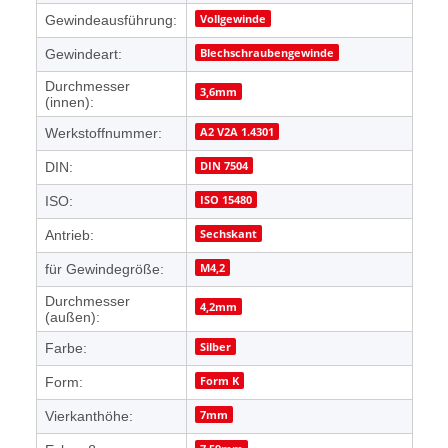
Vollgewinde
Gewindeausführung:
Blechschraubengewinde
Gewindeart:
Durchmesser
3,6mm
(innen):
A2 V2A 1.4301
Werkstoffnummer:
DIN 7504
DIN:
ISO 15480
ISO:
Sechskant
Antrieb:
M4,2
für Gewindegröße:
Durchmesser
4,2mm
(außen):
Silber
Farbe:
Form K
Form:
7mm
Vierkanthöhe: