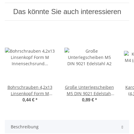
Das könnte Sie auch interessieren
Bohrschrauben 4,2x13
Große Unterlegscheiben
Kar
Linsenkopf Form M
M5 DIN 9021 Edelstahl
(4
Innensechsrund (TX) TX-
A2
0,44 €
*
0,89 €
*
20 DIN 7504 Edelstahl
A2
Beschreibung