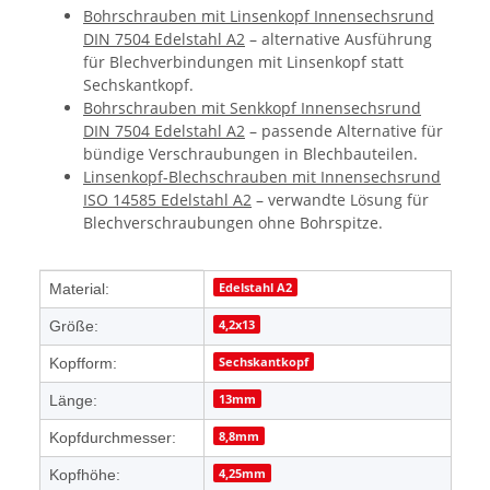
Bohrschrauben mit Linsenkopf Innensechsrund
DIN 7504 Edelstahl A2
– alternative Ausführung
für Blechverbindungen mit Linsenkopf statt
Sechskantkopf.
Bohrschrauben mit Senkkopf Innensechsrund
DIN 7504 Edelstahl A2
– passende Alternative für
bündige Verschraubungen in Blechbauteilen.
Linsenkopf-Blechschrauben mit Innensechsrund
ISO 14585 Edelstahl A2
– verwandte Lösung für
Blechverschraubungen ohne Bohrspitze.
Produkteigenschaft
Wert
Edelstahl A2
Material:
4,2x13
Größe:
Sechskantkopf
Kopfform:
13mm
Länge:
8,8mm
Kopfdurchmesser:
4,25mm
Kopfhöhe: