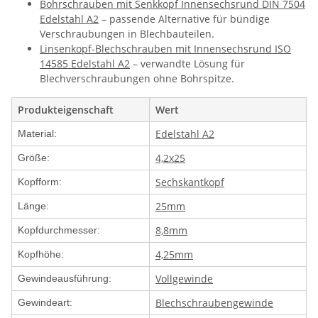
Bohrschrauben mit Senkkopf Innensechsrund DIN 7504
Edelstahl A2
– passende Alternative für bündige
Verschraubungen in Blechbauteilen.
Linsenkopf-Blechschrauben mit Innensechsrund ISO
14585 Edelstahl A2
– verwandte Lösung für
Blechverschraubungen ohne Bohrspitze.
Produkteigenschaft
Wert
Edelstahl A2
Material:
4,2x25
Größe:
Sechskantkopf
Kopfform:
25mm
Länge:
8,8mm
Kopfdurchmesser:
4,25mm
Kopfhöhe:
Vollgewinde
Gewindeausführung:
Blechschraubengewinde
Gewindeart: