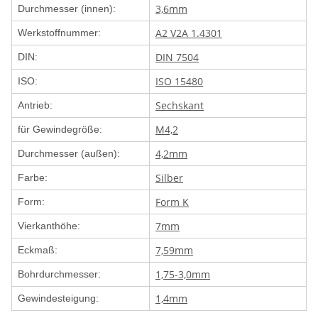
3,6mm
Durchmesser (innen):
A2 V2A 1.4301
Werkstoffnummer:
DIN 7504
DIN:
ISO 15480
ISO:
Sechskant
Antrieb:
M4,2
für Gewindegröße:
4,2mm
Durchmesser (außen):
Silber
Farbe:
Form K
Form:
7mm
Vierkanthöhe:
7,59mm
Eckmaß:
1,75-3,0mm
Bohrdurchmesser:
1,4mm
Gewindesteigung: