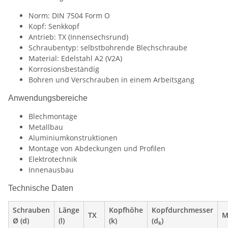
Norm: DIN 7504 Form O
Kopf: Senkkopf
Antrieb: TX (Innensechsrund)
Schraubentyp: selbstbohrende Blechschraube
Material: Edelstahl A2 (V2A)
Korrosionsbeständig
Bohren und Verschrauben in einem Arbeitsgang
Anwendungsbereiche
Blechmontage
Metallbau
Aluminiumkonstruktionen
Montage von Abdeckungen und Profilen
Elektrotechnik
Innenausbau
Technische Daten
Schrauben
Länge
Kopfhöhe
Kopfdurchmesser
TX
M
Ø (d)
(l)
(k)
(d
)
k