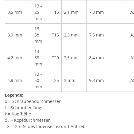
13 –
3,5 mm
25
T15
2,1 mm
7,3 mm
A
mm
13 –
3,9 mm
38
T15
2,3 mm
7,5 mm
A
mm
13 –
4,2 mm
38
T20
2,5 mm
8,4 mm
A
mm
13 –
4,8 mm
50
T25
3 mm
9,3 mm
A
mm
Legende:
d = Schraubendurchmesser
l = Schraubenlänge
k = Kopfhöhe
d
= Kopfdurchmesser
k
TX = Größe des Innensechsrund-Antriebs