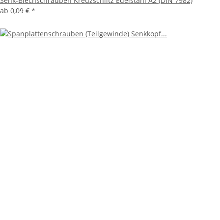
Senk-Blechschrauben Kreuzschlitz Edelstahl A2 (DIN 7982)
ab
0,09 €
*