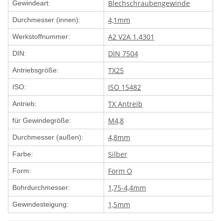
Blechschraubengewinde
Gewindeart:
4,1mm
Durchmesser (innen):
A2 V2A 1.4301
Werkstoffnummer:
DIN 7504
DIN:
TX25
Antriebsgröße:
ISO 15482
ISO:
TX Antreib
Antrieb:
M4,8
für Gewindegröße:
4,8mm
Durchmesser (außen):
Silber
Farbe:
Form O
Form:
1,75-4,4mm
Bohrdurchmesser:
1,5mm
Gewindesteigung: