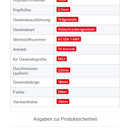
Kopfdurchmesser:
2,1mm
Kopfhöhe:
Teilgewinde
Gewindeausführung:
Holzschraubengewinde
Gewindeart:
A2 V2A 1.4301
Werkstoffnummer:
TX Antreib
Antrieb:
M3,5
für Gewindegröße:
Durchmesser
3,5mm
(außen):
18mm
Gewindelänge:
Silber
Farbe:
10mm
Vierkanthöhe:
Angaben zur Produktsicherheit