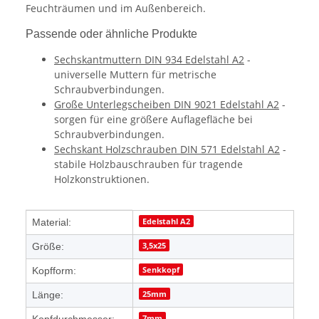
Feuchträumen und im Außenbereich.
Passende oder ähnliche Produkte
Sechskantmuttern DIN 934 Edelstahl A2
-
universelle Muttern für metrische
Schraubverbindungen.
Große Unterlegscheiben DIN 9021 Edelstahl A2
-
sorgen für eine größere Auflagefläche bei
Schraubverbindungen.
Sechskant Holzschrauben DIN 571 Edelstahl A2
-
stabile Holzbauschrauben für tragende
Holzkonstruktionen.
Produkteigenschaft
Wert
Edelstahl A2
Material:
3,5x25
Größe:
Senkkopf
Kopfform:
25mm
Länge:
7mm