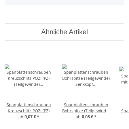
Ähnliche Artikel
Spanplattenschrauben
Spanplattenschrauben
Kreuzschlitz POZI (PZ)
Bohrspitze (Teilgewinde)
Spa
(Teilgewinde) Senkkopf
ab
ab
Senkkopf
mi
0,07 €
*
0,08 €
*
Edelstahl A2
Innensechsrund (ISR)
Edelstahl A2