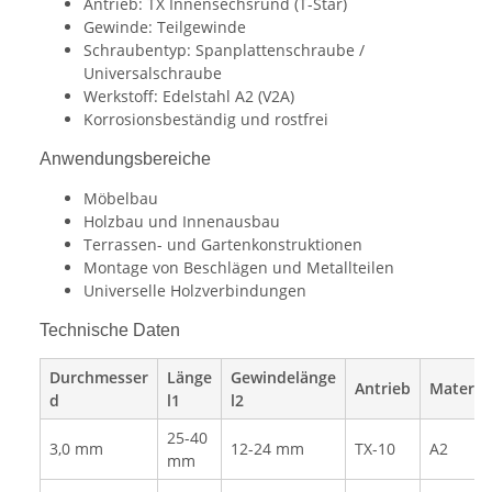
Antrieb: TX Innensechsrund (T-Star)
Gewinde: Teilgewinde
Schraubentyp: Spanplattenschraube /
Universalschraube
Werkstoff: Edelstahl A2 (V2A)
Korrosionsbeständig und rostfrei
Anwendungsbereiche
Möbelbau
Holzbau und Innenausbau
Terrassen- und Gartenkonstruktionen
Montage von Beschlägen und Metallteilen
Universelle Holzverbindungen
Technische Daten
Durchmesser
Länge
Gewindelänge
Antrieb
Material
d
l1
l2
25-40
3,0 mm
12-24 mm
TX-10
A2
mm