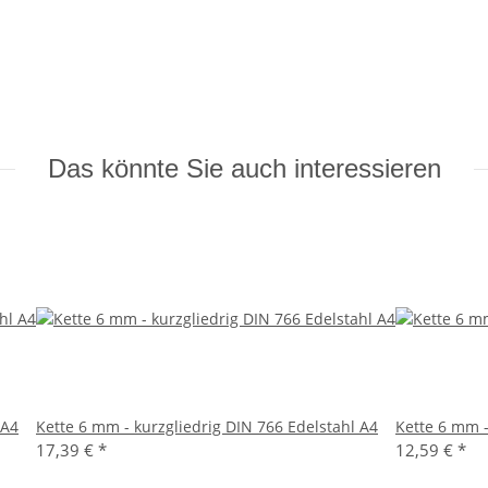
Das könnte Sie auch interessieren
 A4
Kette 6 mm - kurzgliedrig DIN 766 Edelstahl A4
Kette 6 mm -
17,39 €
*
12,59 €
*