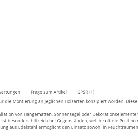
wertungen
Frage zum Artikel
GPSR (1)
für die Montierung an jeglichen Holzarten konzipiert worden. Die
tallation von Hängematten, Sonnensegel oder Dekorationselemen
ist besonders hilfreich bei Gegenständen, welche oft die Positio
igung aus Edelstahl ermöglicht den Einsatz sowohl in Feuchträume