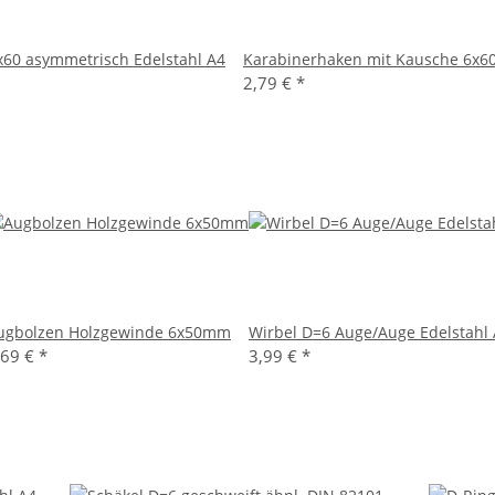
60 asymmetrisch Edelstahl A4
Karabinerhaken mit Kausche 6x60
2,79 €
*
ugbolzen Holzgewinde 6x50mm
Wirbel D=6 Auge/Auge Edelstahl
,69 €
*
3,99 €
*