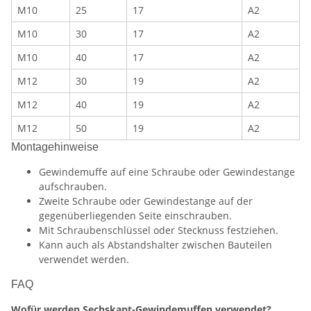
M10
25
17
A2
M10
30
17
A2
M10
40
17
A2
M12
30
19
A2
M12
40
19
A2
M12
50
19
A2
Montagehinweise
Gewindemuffe auf eine Schraube oder Gewindestange
aufschrauben.
Zweite Schraube oder Gewindestange auf der
gegenüberliegenden Seite einschrauben.
Mit Schraubenschlüssel oder Stecknuss festziehen.
Kann auch als Abstandshalter zwischen Bauteilen
verwendet werden.
FAQ
Wofür werden Sechskant-Gewindemuffen verwendet?