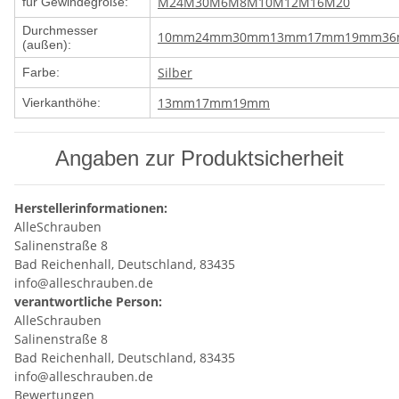
M24
M30
M6
M8
M10
M12
M16
M20
für Gewindegröße:
Durchmesser
10mm
24mm
30mm
13mm
17mm
19mm
3
(außen):
Silber
Farbe:
13mm
17mm
19mm
Vierkanthöhe:
Angaben zur Produktsicherheit
Herstellerinformationen:
AlleSchrauben
Salinenstraße 8
Bad Reichenhall, Deutschland, 83435
info@alleschrauben.de
verantwortliche Person:
AlleSchrauben
Salinenstraße 8
Bad Reichenhall, Deutschland, 83435
info@alleschrauben.de
Bewertungen