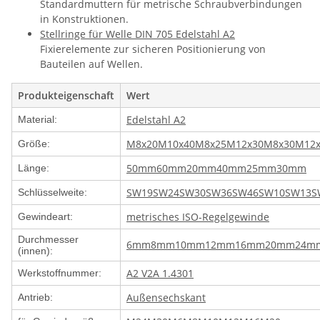
Standardmuttern für metrische Schraubverbindungen
in Konstruktionen.
Stellringe für Welle DIN 705 Edelstahl A2
Fixierelemente zur sicheren Positionierung von
Bauteilen auf Wellen.
Produkteigenschaft
Wert
Edelstahl A2
Material:
M8x20
M10x40
M8x25
M12x30
M8x30
M12x
Größe:
50mm
60mm
20mm
40mm
25mm
30mm
Länge:
SW19
SW24
SW30
SW36
SW46
SW10
SW13
S
Schlüsselweite:
metrisches ISO-Regelgewinde
Gewindeart:
Durchmesser
6mm
8mm
10mm
12mm
16mm
20mm
24m
(innen):
A2 V2A 1.4301
Werkstoffnummer:
Außensechskant
Antrieb: