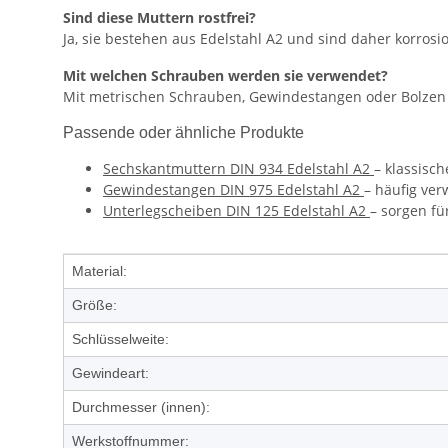
Sind diese Muttern rostfrei?
Ja, sie bestehen aus Edelstahl A2 und sind daher korrosi
Mit welchen Schrauben werden sie verwendet?
Mit metrischen Schrauben, Gewindestangen oder Bolze
Passende oder ähnliche Produkte
Sechskantmuttern DIN 934 Edelstahl A2
– klassisc
Gewindestangen DIN 975 Edelstahl A2
– häufig ve
Unterlegscheiben DIN 125 Edelstahl A2
– sorgen fü
Produkteigenschaft
Wert
Material:
Größe:
Schlüsselweite:
Gewindeart:
Durchmesser (innen):
Werkstoffnummer: