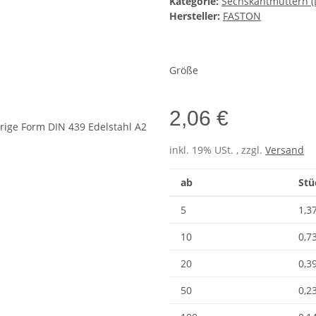
Kategorie:
Sechskantmuttern (
Hersteller:
FASTON
Größe
2,06 €
inkl. 19% USt. , zzgl.
Versand
ab
Stü
5
1,3
10
0,7
20
0,3
50
0,2