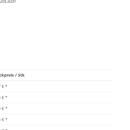
DIN 439)
ckpreis / Stk
7 €
*
3 €
*
9 €
*
3 €
*