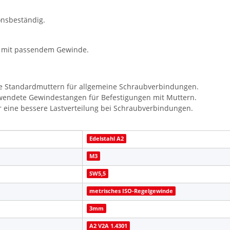
onsbeständig.
n mit passendem Gewinde.
he Standardmuttern für allgemeine Schraubverbindungen.
rwendete Gewindestangen für Befestigungen mit Muttern.
r eine bessere Lastverteilung bei Schraubverbindungen.
Edelstahl A2
M3
SW5,5
metrisches ISO-Regelgewinde
3mm
A2 V2A 1.4301