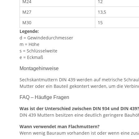
M24
12
M27
13,5
M30
15
Legende:
d = Gewindedurchmesser
m = Höhe
s = Schlüsselweite
e = Eckmaß
Montagehinweise
Sechskantmuttern DIN 439 werden auf metrische Schraub
Mutter oder ein Bauteil gekontert werden, um die Verbin
FAQ – Häufige Fragen
Was ist der Unterschied zwischen DIN 934 und DIN 439
DIN 439 Muttern besitzen eine deutlich geringere Bauhö
Wann verwendet man Flachmuttern?
Wenn wenig Bauraum vorhanden ist oder wenn eine zusät