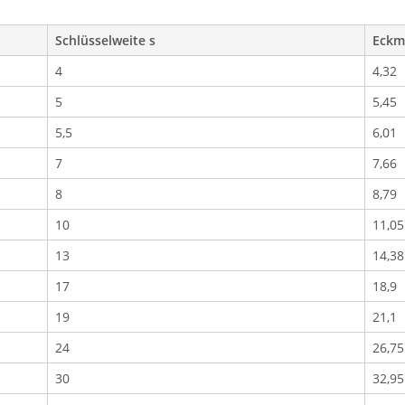
Schlüsselweite s
Eckm
4
4,32
5
5,45
5,5
6,01
7
7,66
8
8,79
10
11,05
13
14,38
17
18,9
19
21,1
24
26,75
30
32,95