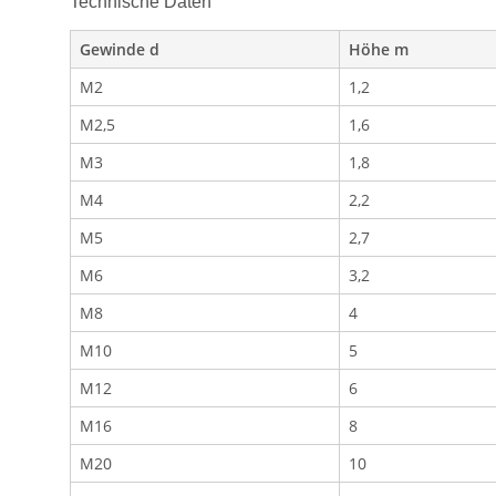
Technische Daten
Gewinde d
Höhe m
M2
1,2
M2,5
1,6
M3
1,8
M4
2,2
M5
2,7
M6
3,2
M8
4
M10
5
M12
6
M16
8
M20
10