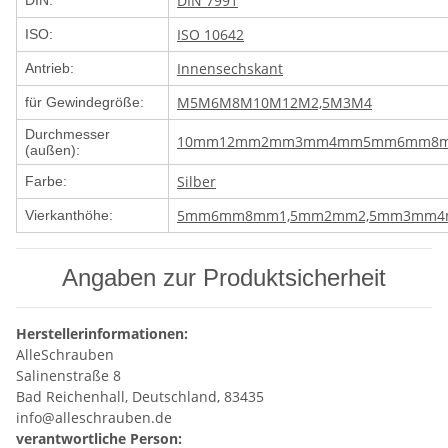
DIN 7991
DIN:
ISO 10642
ISO:
Innensechskant
Antrieb:
M5
M6
M8
M10
M12
M2,5
M3
M4
für Gewindegröße:
Durchmesser
10mm
12mm
2mm
3mm
4mm
5mm
6mm
8
(außen):
Silber
Farbe:
5mm
6mm
8mm
1,5mm
2mm
2,5mm
3mm
Vierkanthöhe:
Angaben zur Produktsicherheit
Herstellerinformationen:
AlleSchrauben
Salinenstraße 8
Bad Reichenhall, Deutschland, 83435
info@alleschrauben.de
verantwortliche Person: