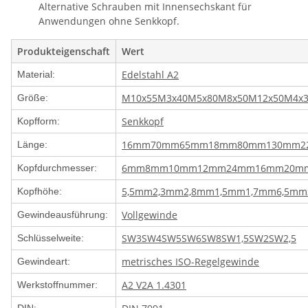
Alternative Schrauben mit Innensechskant für
Anwendungen ohne Senkkopf.
Produkteigenschaft
Wert
Edelstahl A2
Material:
M10x55
M3x40
M5x80
M8x50
M12x50
M4x
Größe:
Senkkopf
Kopfform:
16mm
70mm
65mm
18mm
80mm
130mm
2
Länge:
6mm
8mm
10mm
12mm
24mm
16mm
20m
Kopfdurchmesser:
5,5mm
2,3mm
2,8mm
1,5mm
1,7mm
6,5mm
Kopfhöhe:
Vollgewinde
Gewindeausführung:
SW3
SW4
SW5
SW6
SW8
SW1,5
SW2
SW2,5
Schlüsselweite:
metrisches ISO-Regelgewinde
Gewindeart:
A2 V2A 1.4301
Werkstoffnummer: