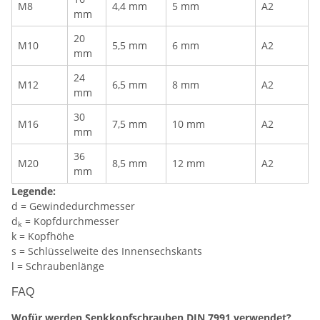
M8
4,4 mm
5 mm
A2
mm
20
M10
5,5 mm
6 mm
A2
mm
24
M12
6,5 mm
8 mm
A2
mm
30
M16
7,5 mm
10 mm
A2
mm
36
M20
8,5 mm
12 mm
A2
mm
Legende:
d = Gewindedurchmesser
d
= Kopfdurchmesser
k
k = Kopfhöhe
s = Schlüsselweite des Innensechskants
l = Schraubenlänge
FAQ
Wofür werden Senkkopfschrauben DIN 7991 verwendet?