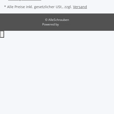
* Alle Preise inkl. gesetzlicher USt., zzgl.
Versand
© AlleSchrauben
Powered by
JTL-Shop