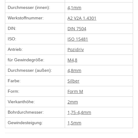
4,1mm
Durchmesser (innen):
A2 V2A 1.4301
Werkstoffnummer:
DIN 7504
DIN:
ISO 15481
ISO:
Pozidriv
Antrieb:
M4,8
für Gewindegröße:
4,8mm
Durchmesser (außen):
Silber
Farbe:
Form M
Form:
2mm
Vierkanthöhe:
1,75-4,4mm
Bohrdurchmesser:
1,5mm
Gewindesteigung: