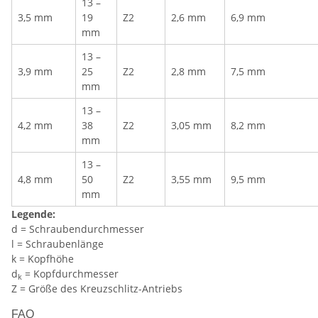
13 –
3,5 mm
19
Z2
2,6 mm
6,9 mm
mm
13 –
3,9 mm
25
Z2
2,8 mm
7,5 mm
mm
13 –
4,2 mm
38
Z2
3,05 mm
8,2 mm
mm
13 –
4,8 mm
50
Z2
3,55 mm
9,5 mm
mm
Legende:
d = Schraubendurchmesser
l = Schraubenlänge
k = Kopfhöhe
d
= Kopfdurchmesser
k
Z = Größe des Kreuzschlitz-Antriebs
FAQ