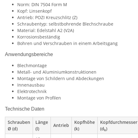
Norm: DIN 7504 Form M
Kopf: Linsenkopf
Antrieb: POZI Kreuzschlitz (Z)
Schraubentyp: selbstbohrende Blechschraube
Material: Edelstahl A2 (V2A)
Korrosionsbeständig
Bohren und Verschrauben in einem Arbeitsgang
Anwendungsbereiche
Blechmontage
Metall- und Aluminiumkonstruktionen
Montage von Schildern und Abdeckungen
Innenausbau
Elektrotechnik
Montage von Profilen
Technische Daten
Schrauben
Länge
Kopfhöhe
Kopfdurchmesser
Antrieb
Ø (d)
(l)
(k)
(d
)
k