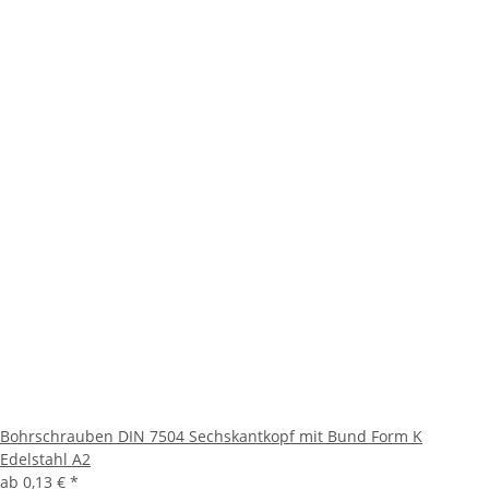
Bohrschrauben DIN 7504 Sechskantkopf mit Bund Form K
Edelstahl A2
ab
0,13 €
*