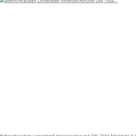
Bohrschrauben Linsenkopf Innensechsrund DIN 7504 Edelstahl A2