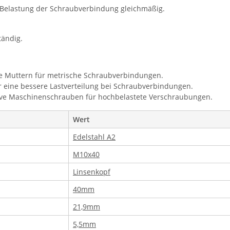
ie Belastung der Schraubverbindung gleichmäßig.
tändig.
he Muttern für metrische Schraubverbindungen.
r eine bessere Lastverteilung bei Schraubverbindungen.
ive Maschinenschrauben für hochbelastete Verschraubungen.
Wert
Edelstahl A2
M10x40
Linsenkopf
40mm
21,9mm
5,5mm