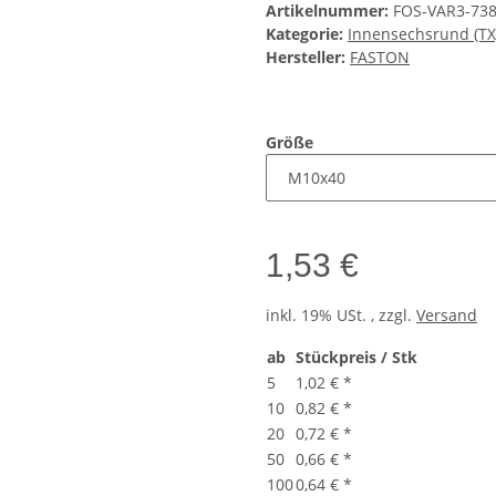
Artikelnummer:
FOS-VAR3-73
Kategorie:
Innensechsrund (TX
Hersteller:
FASTON
Größe
1,53 €
inkl. 19% USt. , zzgl.
Versand
ab
Stückpreis / Stk
5
1,02 €
*
10
0,82 €
*
20
0,72 €
*
50
0,66 €
*
100
0,64 €
*