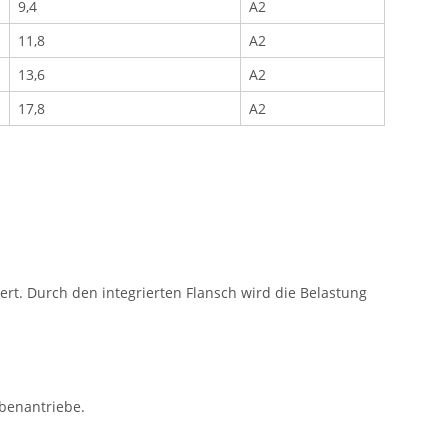
9,4
A2
11,8
A2
13,6
A2
17,8
A2
t. Durch den integrierten Flansch wird die Belastung
ubenantriebe.