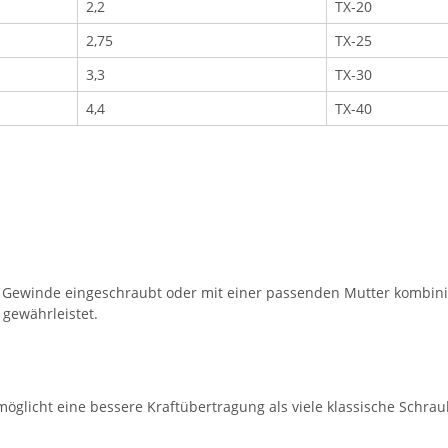
2,2
TX-20
2,75
TX-25
3,3
TX-30
4,4
TX-40
Gewinde eingeschraubt oder mit einer passenden Mutter kombinier
 gewährleistet.
öglicht eine bessere Kraftübertragung als viele klassische Schra