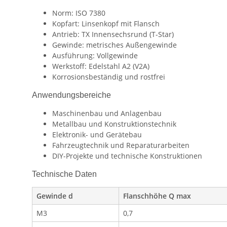
Norm: ISO 7380
Kopfart: Linsenkopf mit Flansch
Antrieb: TX Innensechsrund (T-Star)
Gewinde: metrisches Außengewinde
Ausführung: Vollgewinde
Werkstoff: Edelstahl A2 (V2A)
Korrosionsbeständig und rostfrei
Anwendungsbereiche
Maschinenbau und Anlagenbau
Metallbau und Konstruktionstechnik
Elektronik- und Gerätebau
Fahrzeugtechnik und Reparaturarbeiten
DIY-Projekte und technische Konstruktionen
Technische Daten
Gewinde d
Flanschhöhe Q max
M3
0,7