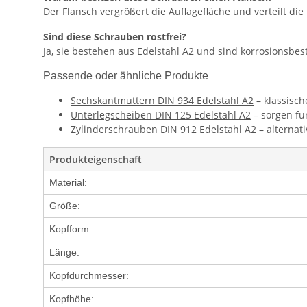
Der Flansch vergrößert die Auflagefläche und verteilt d
Sind diese Schrauben rostfrei?
Ja, sie bestehen aus Edelstahl A2 und sind korrosionsbes
Passende oder ähnliche Produkte
Sechskantmuttern DIN 934 Edelstahl A2
– klassisc
Unterlegscheiben DIN 125 Edelstahl A2
– sorgen fü
Zylinderschrauben DIN 912 Edelstahl A2
– alternat
Produkteigenschaft
Material:
Größe:
Kopfform:
Länge:
Kopfdurchmesser:
Kopfhöhe: