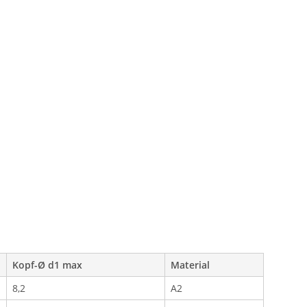
Kopf-Ø d1 max
Material
8,2
A2