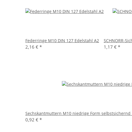
Federringe M10 DIN 127 Edelstahl A2
SCHNORR-Sich
2,16 €
*
1,17 €
*
Sechskantmuttern M10 niedrige Form selbstsichernd 
0,92 €
*