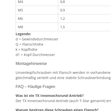
M4
0,8
M5
0,9
M6
1,2
M8
1,5
Legende:
d = Gewindedurchmesser
Q = Flanschhöhe
k = Kopfhöhe
d1 = Kopf-Durchmesser
Montagehinweise
Linsenkopfschrauben mit Flansch werden in vorhandene 
gleichmäßig verteilt und eine stabile Schraubverbindung
FAQ – Häufige Fragen
Was ist ein TX Innensechsrund-Antrieb?
Der TX Innensechsrund-Antrieb (auch T-Star genannt) erm
Warum besitzen diese Schrauben einen Flansch?