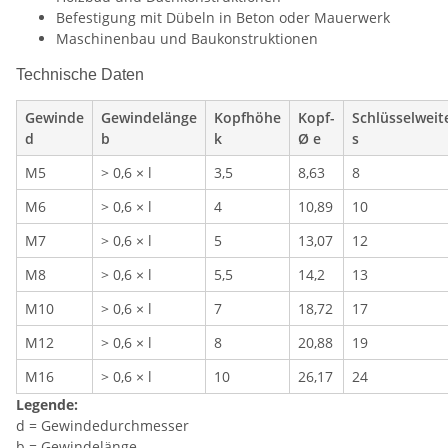
Befestigung mit Dübeln in Beton oder Mauerwerk
Maschinenbau und Baukonstruktionen
Technische Daten
Gewinde
Gewindelänge
Kopfhöhe
Kopf-
Schlüsselweit
d
b
k
Ø e
s
M5
> 0,6 × l
3,5
8,63
8
M6
> 0,6 × l
4
10,89
10
M7
> 0,6 × l
5
13,07
12
M8
> 0,6 × l
5,5
14,2
13
M10
> 0,6 × l
7
18,72
17
M12
> 0,6 × l
8
20,88
19
M16
> 0,6 × l
10
26,17
24
Legende:
d = Gewindedurchmesser
b = Gewindelänge