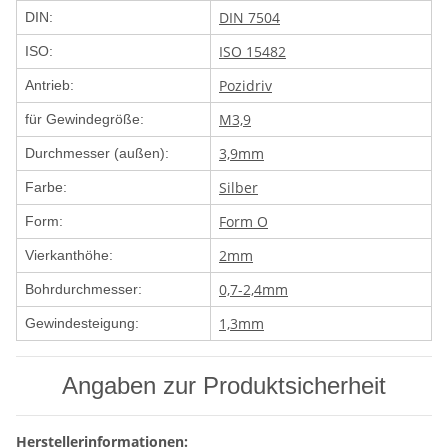
DIN 7504
DIN:
ISO 15482
ISO:
Pozidriv
Antrieb:
M3,9
für Gewindegröße:
3,9mm
Durchmesser (außen):
Silber
Farbe:
Form O
Form:
2mm
Vierkanthöhe:
0,7-2,4mm
Bohrdurchmesser:
1,3mm
Gewindesteigung:
Angaben zur Produktsicherheit
Herstellerinformationen: