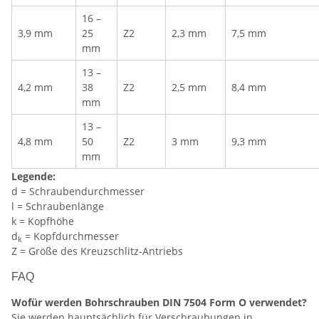
16 –
3,9 mm
25
Z2
2,3 mm
7,5 mm
mm
13 –
4,2 mm
38
Z2
2,5 mm
8,4 mm
mm
13 –
4,8 mm
50
Z2
3 mm
9,3 mm
mm
Legende:
d = Schraubendurchmesser
l = Schraubenlänge
k = Kopfhöhe
d
= Kopfdurchmesser
k
Z = Größe des Kreuzschlitz-Antriebs
FAQ
Wofür werden Bohrschrauben DIN 7504 Form O verwendet?
Sie werden hauptsächlich für Verschraubungen in