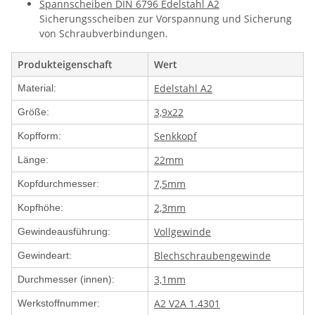
Spannscheiben DIN 6796 Edelstahl A2
Sicherungsscheiben zur Vorspannung und Sicherung
von Schraubverbindungen.
Produkteigenschaft
Wert
Edelstahl A2
Material:
3,9x22
Größe:
Senkkopf
Kopfform:
22mm
Länge:
7,5mm
Kopfdurchmesser:
2,3mm
Kopfhöhe:
Vollgewinde
Gewindeausführung:
Blechschraubengewinde
Gewindeart:
3,1mm
Durchmesser (innen):
A2 V2A 1.4301
Werkstoffnummer: