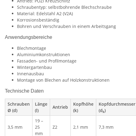
Antrieb: POZI Kreuzschlitz
Schraubentyp: selbstbohrende Blechschraube
Material: Edelstahl A2 (V2A)
Korrosionsbeständig
Bohren und Verschrauben in einem Arbeitsgang
Anwendungsbereiche
Blechmontage
Aluminiumkonstruktionen
Fassaden- und Profilmontage
Wintergartenbau
Innenausbau
Montage von Blechen auf Holzkonstruktionen
Technische Daten
Schrauben
Länge
Kopfhöhe
Kopfdurchmesser
Antrieb
Ø (d)
(l)
(k)
(d
)
k
19 –
3,5 mm
25
Z2
2,1 mm
7,3 mm
mm