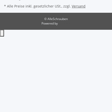
* Alle Preise inkl. gesetzlicher USt., zzgl.
Versand
© AlleSchrauben
Powered by
JTL-Shop