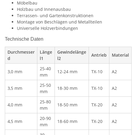
Möbelbau
Holzbau und Innenausbau
Terrassen- und Gartenkonstruktionen
Montage von Beschlägen und Metallteilen
Universelle Holzverbindungen
Technische Daten
Durchmesser
Länge
Gewindelänge
Antrieb
Material
d
l1
l2
25-40
3,0 mm
12-24 mm
TX-10
A2
mm
25-50
3,5 mm
18-30 mm
TX-10
A2
mm
25-80
4,0 mm
18-50 mm
TX-20
A2
mm
20-90
4,5 mm
18-60 mm
TX-20
A2
mm
30-