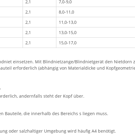
2,1
7,0-9,0
2,1
8,0-11,0
2,1
11,0-13,0
2,1
13,0-15,0
2,1
15,0-17,0
dniet einsetzen. Mit Blindnietzange/Blindnietgerät den Nietdorn zi
uteil erforderlich (abhängig von Materialdicke und Kopfgeometrie
?
rderlich, andernfalls steht der Kopf über.
 Bauteile, die innerhalb des Bereichs s liegen muss.
ung oder salzhaltiger Umgebung wird häufig A4 benötigt.