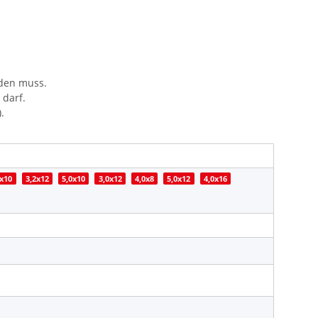
rden muss.
 darf.
.
0x10
3,2x12
5,0x10
3,0x12
4,0x8
5,0x12
4,0x16