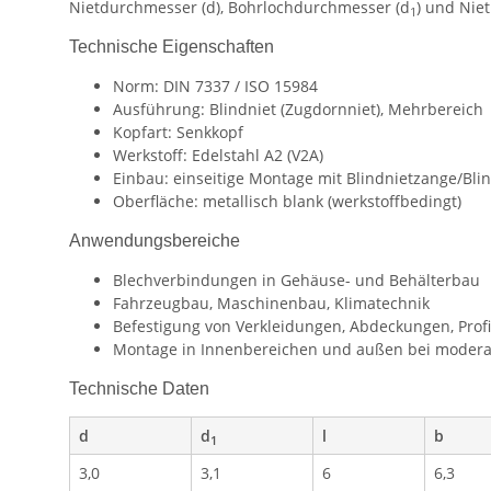
Nietdurchmesser (d), Bohrlochdurchmesser (d
) und Niet
1
Technische Eigenschaften
Norm: DIN 7337 / ISO 15984
Ausführung: Blindniet (Zugdornniet), Mehrbereich
Kopfart: Senkkopf
Werkstoff: Edelstahl A2 (V2A)
Einbau: einseitige Montage mit Blindnietzange/Bli
Oberfläche: metallisch blank (werkstoffbedingt)
Anwendungsbereiche
Blechverbindungen in Gehäuse- und Behälterbau
Fahrzeugbau, Maschinenbau, Klimatechnik
Befestigung von Verkleidungen, Abdeckungen, Prof
Montage in Innenbereichen und außen bei modera
Technische Daten
d
d
l
b
1
3,0
3,1
6
6,3