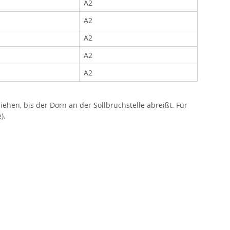
A2
A2
A2
A2
A2
ehen, bis der Dorn an der Sollbruchstelle abreißt. Für
).