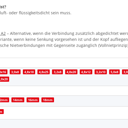
ist?
uft- oder flüssigkeitsdicht sein muss.
 A2
– Alternative, wenn die Verbindung zusätzlich abgedichtet we
riante, wenn keine Senkung vorgesehen ist und der Kopf aufliegen
ische Nietverbindungen mit Gegenseite zugänglich (Vollnietprinzip)
8x16
3,0x8
4,8x18
4,8x25
3,2x8
4,8x20
4,8x12
3,2x10
5,0x8
3,
,0x20
12mm
14mm
16mm
18mm
mm