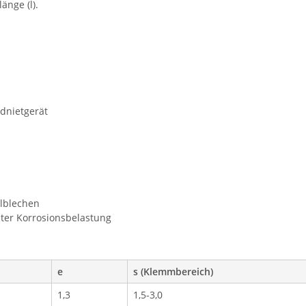
länge (l).
ndnietgerät
ilblechen
ter Korrosionsbelastung
e
s (Klemmbereich)
1,3
1,5-3,0