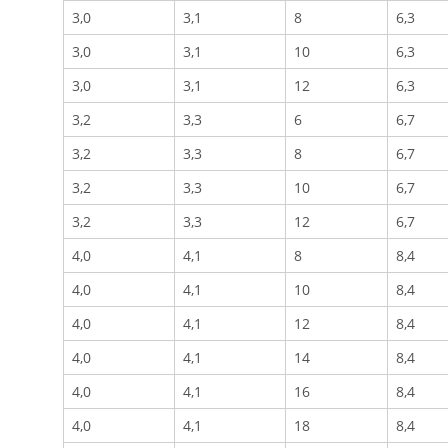
3,0
3,1
8
6,3
3,0
3,1
10
6,3
3,0
3,1
12
6,3
3,2
3,3
6
6,7
3,2
3,3
8
6,7
3,2
3,3
10
6,7
3,2
3,3
12
6,7
4,0
4,1
8
8,4
4,0
4,1
10
8,4
4,0
4,1
12
8,4
4,0
4,1
14
8,4
4,0
4,1
16
8,4
4,0
4,1
18
8,4