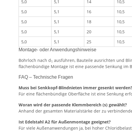
5,0
5,1
14
10,5
5,0
5,1
16
10,5
5,0
5,1
18
10,5
5,0
5,1
20
10,5
5,0
5,1
25
10,5
Montage- oder Anwendungshinweise
Bohrloch nach d
ausführen, Bauteile ausrichten und Blin
1
flächenbündige Montage ist eine passende Senkung im Ba
FAQ – Technische Fragen
Muss bei Senkkopf-Blindnieten immer gesenkt werden
Für eine flächenbündige Oberfläche ist eine Senkung erfo
Woran wird der passende Klemmbereich (s) gewählt?
Anhand der gesamten Materialstärke der zu verbindenden
Ist Edelstahl A2 für Außenmontage geeignet?
Für viele Außenanwendungen ja, bei hoher Chloridbelast