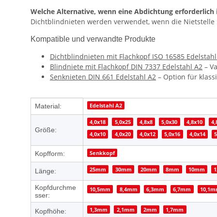
Welche Alternative, wenn eine Abdichtung erforderlich 
Dichtblindnieten werden verwendet, wenn die Nietstelle l
Kompatible und verwandte Produkte
Dichtblindnieten mit Flachkopf ISO 16585 Edelstahl
Blindniete mit Flachkopf DIN 7337 Edelstahl A2
– Va
Senknieten DIN 661 Edelstahl A2
– Option für klass
Produkteigenschaft
Wert
Edelstahl A2
Material:
4,0x18
5,0x25
4,8x8
5,0x30
4,8x10
4,
Größe:
4,0x10
4,0x20
4,0x12
5,0x16
4,0x14
5
Senkkopf
Kopfform:
25mm
30mm
20mm
8mm
10mm
Länge:
Kopfdurchme
10,5mm
8,4mm
6,3mm
6,7mm
10,1
sser:
1,3mm
2,1mm
2mm
1,7mm
Kopfhöhe: