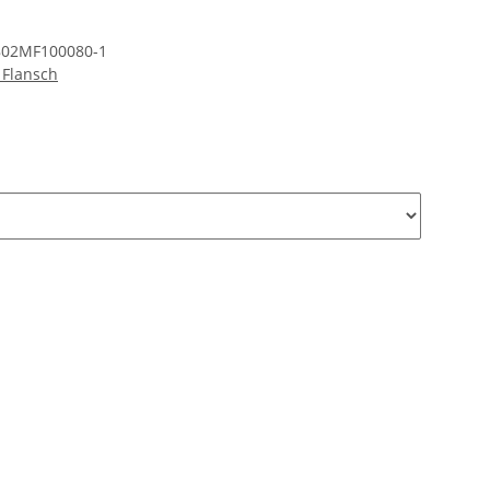
802MF100080-1
 Flansch