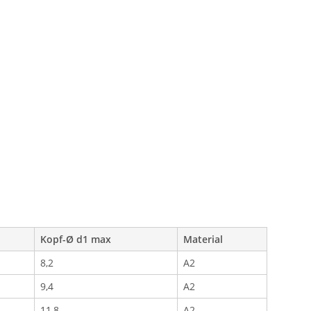
Kopf-Ø d1 max
Material
8,2
A2
9,4
A2
11,8
A2