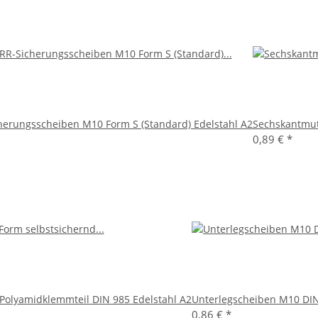
erungsscheiben M10 Form S (Standard) Edelstahl A2
Sechskantmut
0,89 €
*
Polyamidklemmteil DIN 985 Edelstahl A2
Unterlegscheiben M10 DIN
0,86 €
*