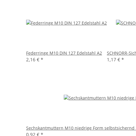
Federringe M10 DIN 127 Edelstahl A2
SCHNORR-Sich
2,16 €
*
1,17 €
*
Sechskantmuttern M10 niedrige Form selbstsichernd 
0,92 €
*