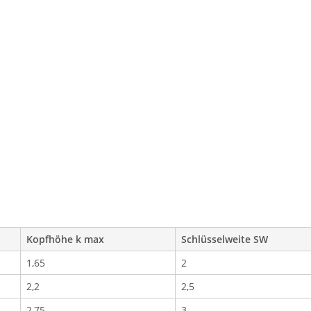
Kopfhöhe k max
Schlüsselweite SW
1,65
2
2,2
2,5
2,75
3