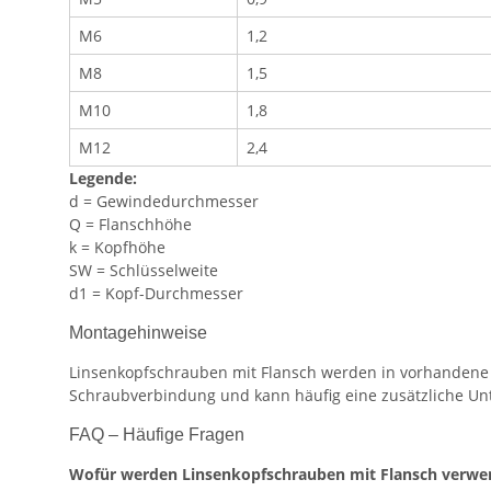
M6
1,2
M8
1,5
M10
1,8
M12
2,4
Legende:
d = Gewindedurchmesser
Q = Flanschhöhe
k = Kopfhöhe
SW = Schlüsselweite
d1 = Kopf-Durchmesser
Montagehinweise
Linsenkopfschrauben mit Flansch werden in vorhandene Ge
Schraubverbindung und kann häufig eine zusätzliche Unt
FAQ – Häufige Fragen
Wofür werden Linsenkopfschrauben mit Flansch verwe