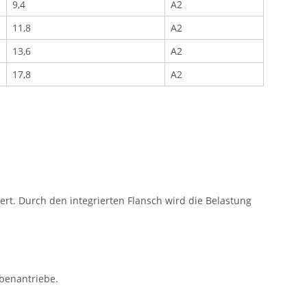
9,4
A2
11,8
A2
13,6
A2
17,8
A2
t. Durch den integrierten Flansch wird die Belastung
ubenantriebe.