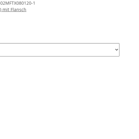
802MFTX080120-1
) mit Flansch