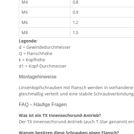
M4
0,8
M5
0,9
M6
1,2
M8
1,5
Legende:
d = Gewindedurchmesser
Q = Flanschhöhe
k = Kopfhöhe
d1 = Kopf-Durchmesser
Montagehinweise
Linsenkopfschrauben mit Flansch werden in vorhandene 
gleichmäßig verteilt und eine stabile Schraubverbindung
FAQ – Häufige Fragen
Was ist ein TX Innensechsrund-Antrieb?
Der TX Innensechsrund-Antrieb (auch T-Star genannt) erm
Warum besitzen diese Schrauben einen Flansch?