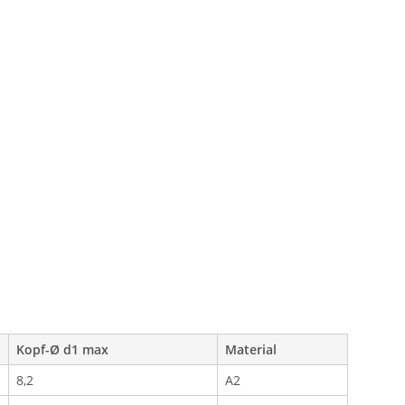
Kopf-Ø d1 max
Material
8,2
A2