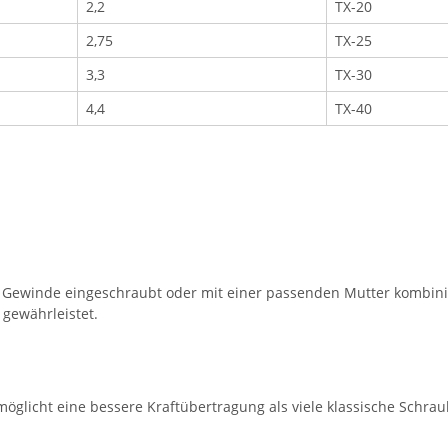
2,2
TX-20
2,75
TX-25
3,3
TX-30
4,4
TX-40
Gewinde eingeschraubt oder mit einer passenden Mutter kombinier
 gewährleistet.
öglicht eine bessere Kraftübertragung als viele klassische Schra