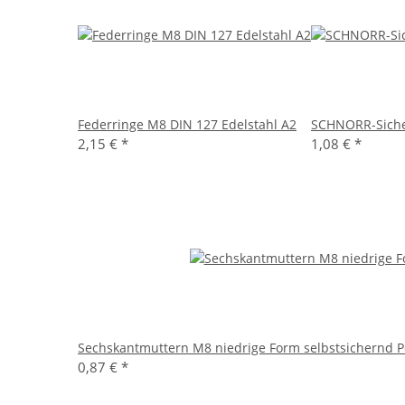
Federringe M8 DIN 127 Edelstahl A2
SCHNORR-Sicher
2,15 €
*
1,08 €
*
Sechskantmuttern M8 niedrige Form selbstsichernd P
0,87 €
*