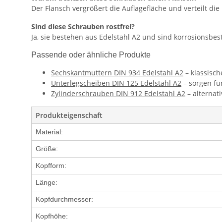
Der Flansch vergrößert die Auflagefläche und verteilt d
Sind diese Schrauben rostfrei?
Ja, sie bestehen aus Edelstahl A2 und sind korrosionsbes
Passende oder ähnliche Produkte
Sechskantmuttern DIN 934 Edelstahl A2
– klassisc
Unterlegscheiben DIN 125 Edelstahl A2
– sorgen fü
Zylinderschrauben DIN 912 Edelstahl A2
– alternat
Produkteigenschaft
Material:
Größe:
Kopfform:
Länge:
Kopfdurchmesser:
Kopfhöhe: