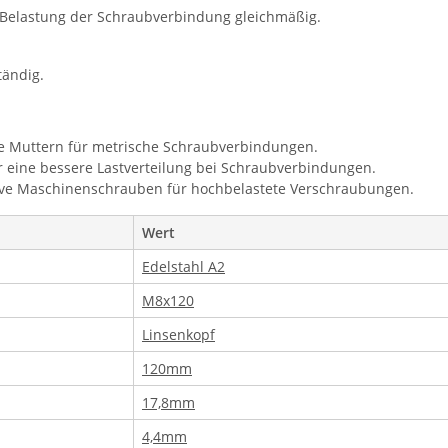
ie Belastung der Schraubverbindung gleichmäßig.
tändig.
he Muttern für metrische Schraubverbindungen.
r eine bessere Lastverteilung bei Schraubverbindungen.
ive Maschinenschrauben für hochbelastete Verschraubungen.
Wert
Edelstahl A2
M8x120
Linsenkopf
120mm
17,8mm
4,4mm