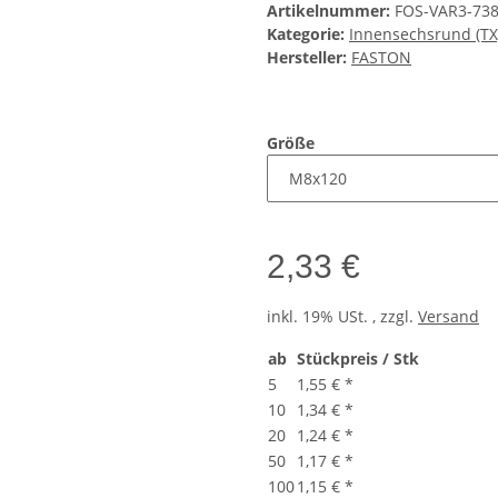
Artikelnummer:
FOS-VAR3-73
Kategorie:
Innensechsrund (TX
Hersteller:
FASTON
Größe
2,33 €
inkl. 19% USt. , zzgl.
Versand
ab
Stückpreis / Stk
5
1,55 €
*
10
1,34 €
*
20
1,24 €
*
50
1,17 €
*
100
1,15 €
*