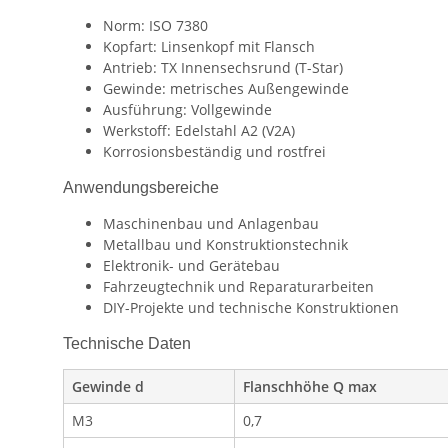
Norm: ISO 7380
Kopfart: Linsenkopf mit Flansch
Antrieb: TX Innensechsrund (T-Star)
Gewinde: metrisches Außengewinde
Ausführung: Vollgewinde
Werkstoff: Edelstahl A2 (V2A)
Korrosionsbeständig und rostfrei
Anwendungsbereiche
Maschinenbau und Anlagenbau
Metallbau und Konstruktionstechnik
Elektronik- und Gerätebau
Fahrzeugtechnik und Reparaturarbeiten
DIY-Projekte und technische Konstruktionen
Technische Daten
Gewinde d
Flanschhöhe Q max
M3
0,7