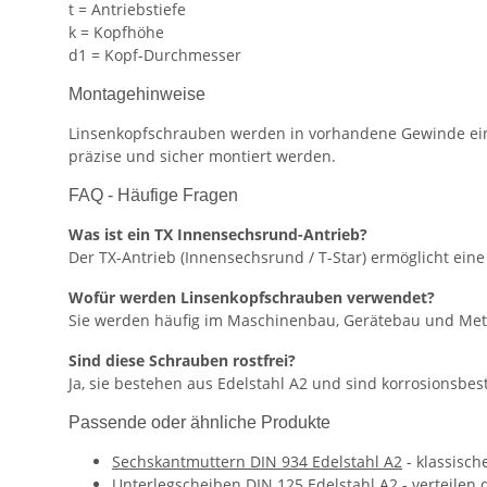
t = Antriebstiefe
k = Kopfhöhe
d1 = Kopf-Durchmesser
Montagehinweise
Linsenkopfschrauben werden in vorhandene Gewinde ein
präzise und sicher montiert werden.
FAQ - Häufige Fragen
Was ist ein TX Innensechsrund-Antrieb?
Der TX-Antrieb (Innensechsrund / T-Star) ermöglicht ei
Wofür werden Linsenkopfschrauben verwendet?
Sie werden häufig im Maschinenbau, Gerätebau und Metal
Sind diese Schrauben rostfrei?
Ja, sie bestehen aus Edelstahl A2 und sind korrosionsbes
Passende oder ähnliche Produkte
Sechskantmuttern DIN 934 Edelstahl A2
- klassisc
Unterlegscheiben DIN 125 Edelstahl A2
- verteilen