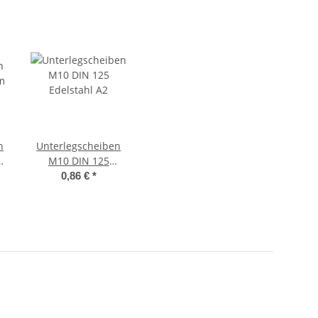
n
Unterlegscheiben
m
M10 DIN 125
Edelstahl A2
0,86 €
*
l
l