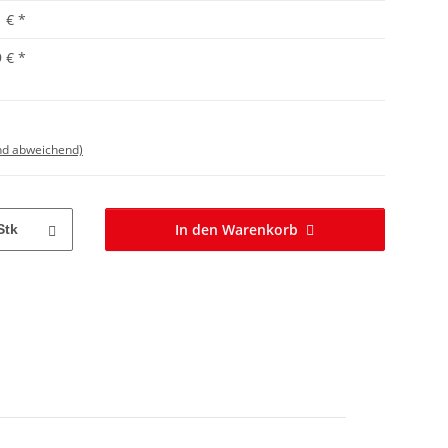
1 €
*
9 €
*
nd abweichend)
In den Warenkorb
Stk