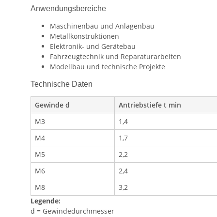
Anwendungsbereiche
Maschinenbau und Anlagenbau
Metallkonstruktionen
Elektronik- und Gerätebau
Fahrzeugtechnik und Reparaturarbeiten
Modellbau und technische Projekte
Technische Daten
Gewinde d
Antriebstiefe t min
M3
1,4
M4
1,7
M5
2,2
M6
2,4
M8
3,2
Legende:
d = Gewindedurchmesser