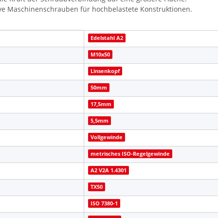
ive Maschinenschrauben für hochbelastete Konstruktionen.
Edelstahl A2
M10x50
Linsenkopf
50mm
17,5mm
5,5mm
Vollgewinde
metrisches ISO-Regelgewinde
A2 V2A 1.4301
TX50
ISO 7380-1