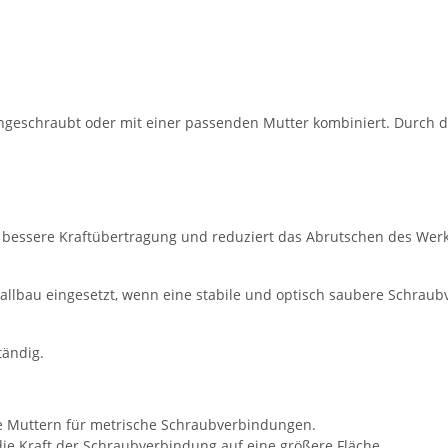
geschraubt oder mit einer passenden Mutter kombiniert. Durch d
ne bessere Kraftübertragung und reduziert das Abrutschen des Wer
lbau eingesetzt, wenn eine stabile und optisch saubere Schraub
tändig.
he Muttern für metrische Schraubverbindungen.
 die Kraft der Schraubverbindung auf eine größere Fläche.