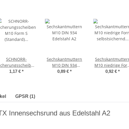
SCHNORR-
Sechskantmuttern
Sechskantmutter
icherungsscheiben
M10 DIN 934
M10 niedrige For
M10 Form S
Edelstahl A2
selbstsichernd
1,17 €
*
0,89 €
*
0,92 €
*
(Standard)
Polyamidklemmtei
Edelstahl A2
DIN 985 Edelstah
A2
kel
GPSR (1)
TX Innensechsrund aus Edelstahl A2