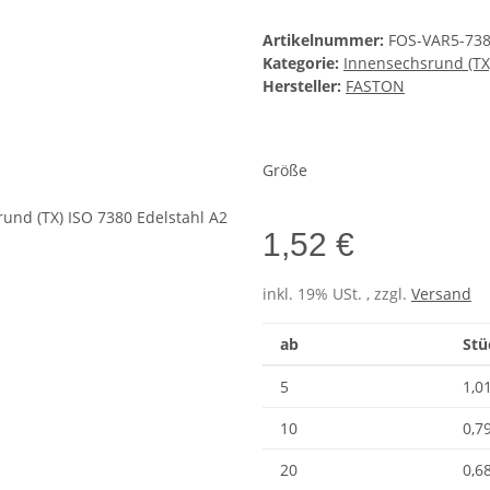
Artikelnummer:
FOS-VAR5-73
Kategorie:
Innensechsrund (TX
Hersteller:
FASTON
Größe
1,52 €
inkl. 19% USt. , zzgl.
Versand
ab
Stü
5
1,0
10
0,7
20
0,6