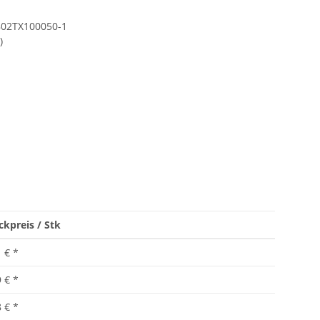
802TX100050-1
)
ckpreis / Stk
1 €
*
9 €
*
8 €
*