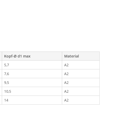
Kopf-Ø d1 max
Material
5,7
A2
7,6
A2
9,5
A2
10,5
A2
14
A2