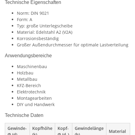
Technische Eigenschaften
Norm: DIN 9021
Form: A
Typ: große Unterlegscheibe
Material: Edelstahl A2 (V2A)
Korrosionsbeständig
Großer Außendurchmesser für optimale Lastverteilung
Anwendungsbereiche
Maschinenbau
Holzbau
Metallbau
KFZ-Bereich
Elektrotechnik
Montagearbeiten
DIY und Handwerk
Technische Daten
Gewinde-
Kopfhöhe
Kopf-
Gewindelänge
Material
Ø (d)
(k)
Ø (d₁)
(b)