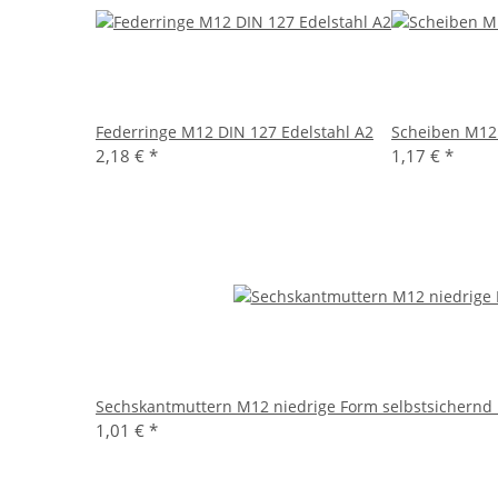
Federringe M12 DIN 127 Edelstahl A2
Scheiben M12 
2,18 €
*
1,17 €
*
Sechskantmuttern M12 niedrige Form selbstsichernd 
1,01 €
*