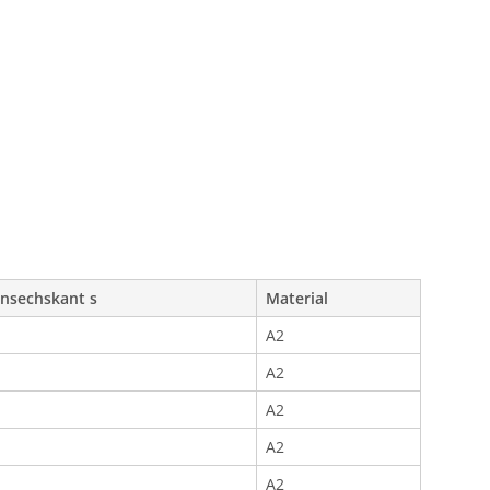
nsechskant s
Material
A2
A2
A2
A2
A2