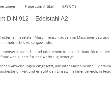
wertungen
Frage zum Artikel
GPSR (1)
nt DIN 912 – Edelstahl A2
igsten eingesetzten Maschinenschrauben im Maschinenbau und in 
d ein metrisches Außengewinde.
Innensechskantschlüssel oder einem Innensechskant-Bit montiert
 nur wenig Platz für das Werkzeug benötigt.
ischen Anwendungen eingesetzt, darunter Maschinenbau, Metallbau
sionsbeständigkeit und erlaubt den Einsatz im Innenbereich, in 