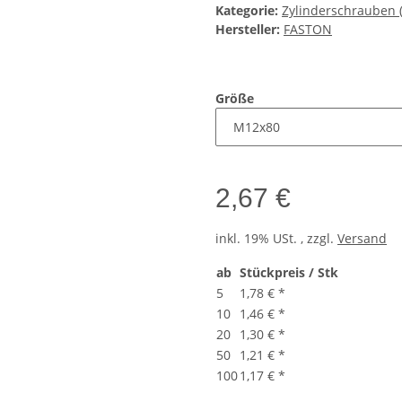
Kategorie:
Zylinderschrauben 
Hersteller:
FASTON
Größe
2,67 €
inkl. 19% USt. , zzgl.
Versand
ab
Stückpreis / Stk
5
1,78 €
*
10
1,46 €
*
20
1,30 €
*
50
1,21 €
*
100
1,17 €
*