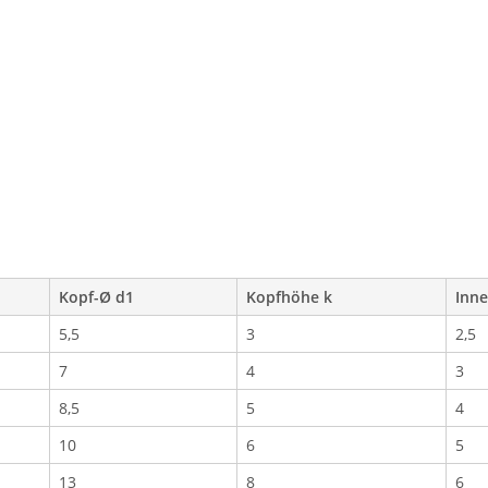
Kopf-Ø d1
Kopfhöhe k
Inne
5,5
3
2,5
7
4
3
8,5
5
4
10
6
5
13
8
6