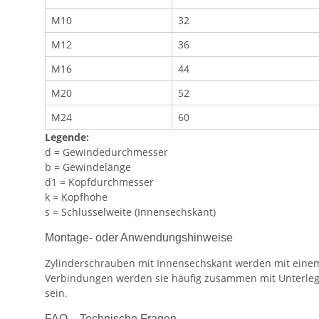
M10
32
M12
36
M16
44
M20
52
M24
60
Legende:
d = Gewindedurchmesser
b = Gewindelänge
d1 = Kopfdurchmesser
k = Kopfhöhe
s = Schlüsselweite (Innensechskant)
Montage- oder Anwendungshinweise
Zylinderschrauben mit Innensechskant werden mit einem
Verbindungen werden sie häufig zusammen mit Unterleg
sein.
FAQ – Technische Fragen