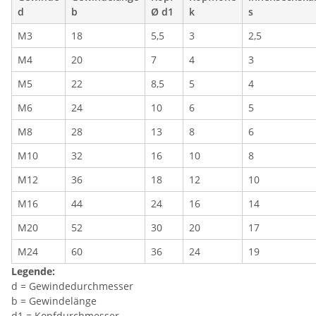
d
b
Ø d1
k
s
M3
18
5,5
3
2,5
M4
20
7
4
3
M5
22
8,5
5
4
M6
24
10
6
5
M8
28
13
8
6
M10
32
16
10
8
M12
36
18
12
10
M16
44
24
16
14
M20
52
30
20
17
M24
60
36
24
19
Legende:
d = Gewindedurchmesser
b = Gewindelänge
d1 = Kopfdurchmesser