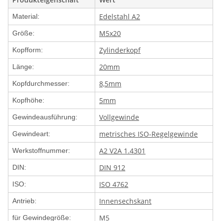
Edelstahl A2
Material:
M5x20
Größe:
Zylinderkopf
Kopfform:
20mm
Länge:
8,5mm
Kopfdurchmesser:
5mm
Kopfhöhe:
Vollgewinde
Gewindeausführung:
metrisches ISO-Regelgewinde
Gewindeart:
A2 V2A 1.4301
Werkstoffnummer:
DIN 912
DIN:
ISO 4762
ISO:
Innensechskant
Antrieb:
M5
für Gewindegröße: