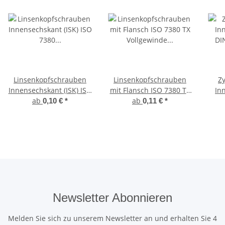
Linsenkopfschrauben
Linsenkopfschrauben
Z
Innensechskant (ISK) ISO
mit Flansch ISO 7380 TX
In
7380 Edelstahl A2
ab
Vollgewinde Edelstahl
ab
DI
0,10 €
*
0,11 €
*
A2
Newsletter Abonnieren
Melden Sie sich zu unserem Newsletter an und erhalten Sie 4