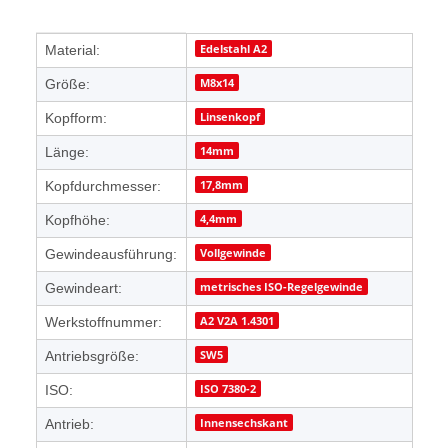
Produkteigenschaft
Wert
Edelstahl A2
Material:
M8x14
Größe:
Linsenkopf
Kopfform:
14mm
Länge:
17,8mm
Kopfdurchmesser:
4,4mm
Kopfhöhe:
Vollgewinde
Gewindeausführung:
metrisches ISO-Regelgewinde
Gewindeart:
A2 V2A 1.4301
Werkstoffnummer:
SW5
Antriebsgröße:
ISO 7380-2
ISO:
Innensechskant
Antrieb: