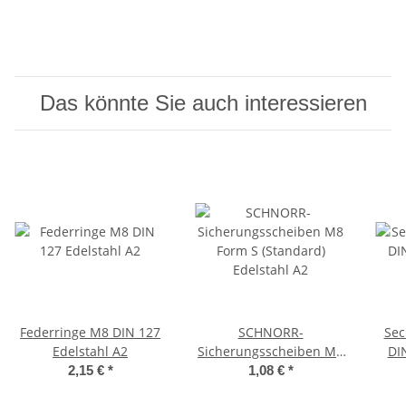
Das könnte Sie auch interessieren
Federringe M8 DIN 127
SCHNORR-
Sec
Edelstahl A2
Sicherungsscheiben M8
DI
Form S (Standard)
2,15 €
*
1,08 €
*
Edelstahl A2