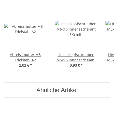
Abreissmutter M8
Linsenkopfschrauben
Lin
Edelstahl A2
M6x16 Innensechskant
M6x
(ISK) mit Flansch ISO
(I
1,01 €
*
0,93 €
*
7380 Edelstahl A2
7
Ähnliche Artikel