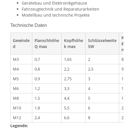
Gerätebau und Elektronikgehäuse
Fahrzeugtechnik und Reparaturarbeiten
Modellbau und technische Projekte
Technische Daten
Kop
Gewinde
Flanschhöhe
Kopfhöhe
Schlüsselweite
Ø 
d
Q max
k max
SW
ma
M3
0,7
1,65
2
8,2
M4
0,8
2,2
2,5
9,4
M5
0,9
2,75
3
11,
M6
1,2
3,3
4
13,
M8
1,5
4,4
5
17,
M10
1,8
5,5
6
22
M12
2,4
6,6
8
26
Legende: