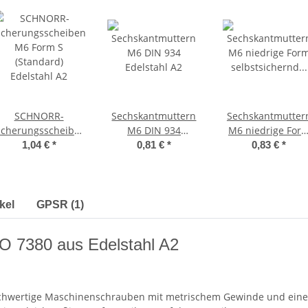
SCHNORR-
Sechskantmuttern
Sechskantmutter
icherungsscheiben
M6 DIN 934
M6 niedrige For
M6 Form S
Edelstahl A2
selbstsichernd
1,04 €
*
0,81 €
*
0,83 €
*
(Standard)
Polyamidklemmtei
Edelstahl A2
DIN 985 Edelstah
A2
kel
GPSR (1)
O 7380 aus Edelstahl A2
chwertige Maschinenschrauben mit metrischem Gewinde und einem 