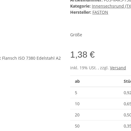
Kategorie:
Innensechsrund (TX
Hersteller:
FASTON
Größe
1,38 €
inkl. 19% USt. , zzgl.
Versand
ab
Stü
5
0,9
10
0,6
20
0,5
50
0,3