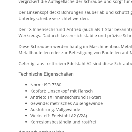
vergrößert die Auflagefläche der Schraube und sorgt für 
Der Linsenkopf deckt Bohrungen sauber ab und schützt g
Unterlegscheibe verzichtet werden.
Der TX Innensechsrund-Antrieb (auch als T-Star bekannt
Werkzeugs. Dadurch lassen sich stabile und präzise Sch
Diese Schrauben werden häufig im Maschinenbau, Metall
Metallbauteilen oder zur Befestigung von Bauteilen auf 
Gefertigt aus rostfreiem Edelstahl A2 sind diese Schra
Technische Eigenschaften
Norm: ISO 7380
Kopfart: Linsenkopf mit Flansch
Antrieb: TX Innensechsrund (T-Star)
Gewinde: metrisches Außengewinde
Ausführung: Vollgewinde
Werkstoff: Edelstahl A2 (V2A)
Korrosionsbeständig und rostfrei