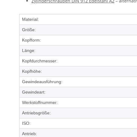
Zylinderschrauben DIN 912 Edelstahl A2
– alternat
Produkteigenschaft
Wert
Material:
Größe:
Kopfform:
Länge:
Kopfdurchmesser:
Kopfhöhe:
Gewindeausführung:
Gewindeart:
Werkstoffnummer:
Antriebsgröße:
ISO:
Antrieb: