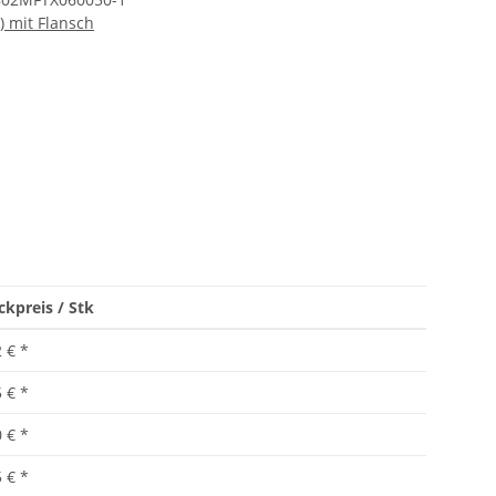
) mit Flansch
ckpreis / Stk
2 €
*
5 €
*
0 €
*
5 €
*