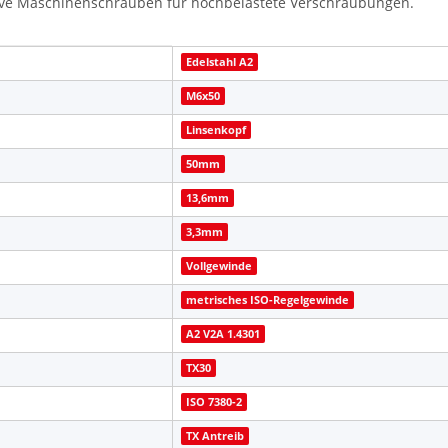
ive Maschinenschrauben für hochbelastete Verschraubungen.
Edelstahl A2
M6x50
Linsenkopf
50mm
13,6mm
3,3mm
Vollgewinde
metrisches ISO-Regelgewinde
A2 V2A 1.4301
TX30
ISO 7380-2
TX Antreib