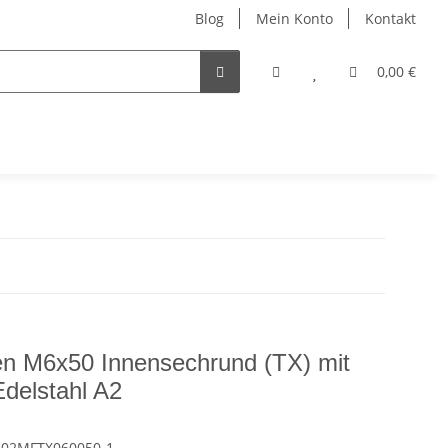
Blog
Mein Konto
Kontakt
0,00 €
en M6x50 Innensechrund (TX) mit
delstahl A2
802MFTX060050-1