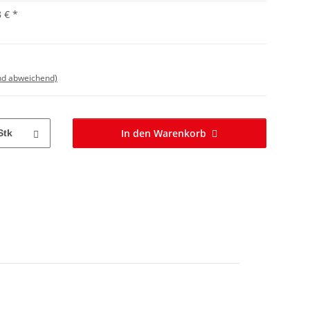
8 €
*
nd abweichend)
In den Warenkorb
Stk