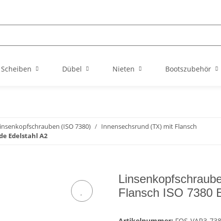
Scheiben
Dübel
Nieten
Bootszubehör
insenkopfschrauben (ISO 7380)
Innensechsrund (TX) mit Flansch
de Edelstahl A2
Linsenkopfschraub
Flansch ISO 7380 E
Artikelnummer:
FOS-VAR3-73