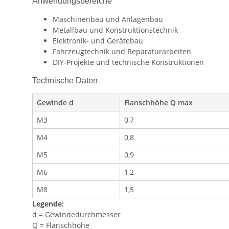
Anwendungsbereiche
Maschinenbau und Anlagenbau
Metallbau und Konstruktionstechnik
Elektronik- und Gerätebau
Fahrzeugtechnik und Reparaturarbeiten
DIY-Projekte und technische Konstruktionen
Technische Daten
Gewinde d
Flanschhöhe Q max
M3
0,7
M4
0,8
M5
0,9
M6
1,2
M8
1,5
Legende:
d = Gewindedurchmesser
Q = Flanschhöhe