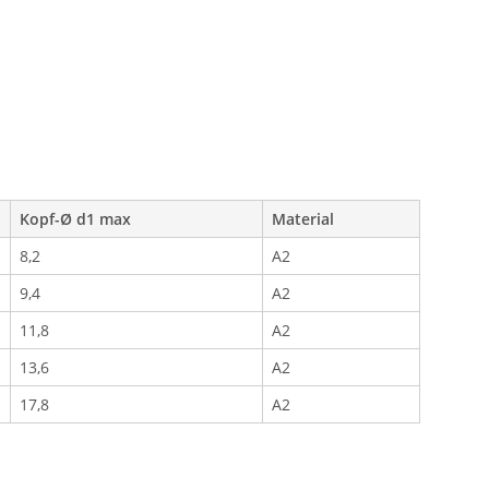
Kopf-Ø d1 max
Material
8,2
A2
9,4
A2
11,8
A2
13,6
A2
17,8
A2