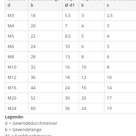
d
b
Ø d1
k
s
M3
18
5,5
3
2,5
M4
20
7
4
3
M5
22
8,5
5
4
M6
24
10
6
5
M8
28
13
8
6
M10
32
16
10
8
M12
36
18
12
10
M16
44
24
16
14
M20
52
30
20
17
M24
60
36
24
19
Legende:
d = Gewindedurchmesser
b = Gewindelänge
d1 = Kopfdurchmesser