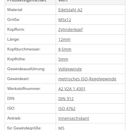
Edelstahl A2
Material:
M5x12
Größe:
Zylinderkopf
Kopfform:
12mm
Länge:
8,5mm
Kopfdurchmesser:
5mm
Kopfhöhe:
Vollgewinde
Gewindeausführung:
metrisches ISO-Regelgewinde
Gewindeart:
A2 V2A 1.4301
Werkstoffnummer:
DIN 912
DIN:
ISO 4762
ISO:
Innensechskant
Antrieb:
M5
für Gewindegröße: